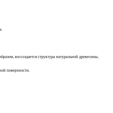
е.
образом, воссоздается структура натуральной древесины,
ной поверхности.