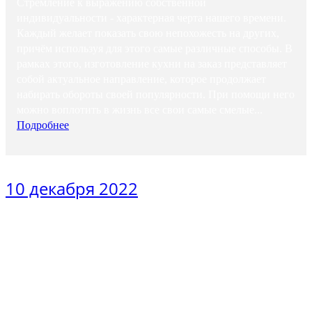
Стремление к выражению собственной
индивидуальности - характерная черта нашего времени.
Каждый желает показать свою непохожесть на других,
причём используя для этого самые различные способы. В
рамках этого, изготовление кухни на заказ представляет
собой актуальное направление, которое продолжает
набирать обороты своей популярности. При помощи него
можно воплотить в жизнь все свои самые смелые...
Подробнее
10 декабря 2022