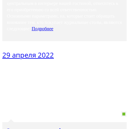
центральным в интерьере вашей гостиной, отнеситесь к
его приобретению со всей ответственностью.
Основными параметрами, на, которые стоит обращать
внимание тем, кто покупает журнальные столы, являются
следующие:
Подробнее
29 апреля 2022