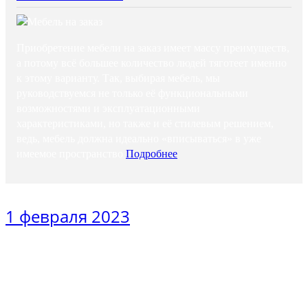
Приобретение мебели на заказ имеет массу преимуществ,
а потому всё большее количество людей тяготеет именно
к этому варианту. Так, выбирая мебель, мы
руководствуемся не только её функциональными
возможностями и эксплуатационными
характеристиками, но также и её стилевым решением,
ведь, мебель должна идеально «вписываться» в уже
имеемое пространство
Подробнее
1 февраля 2023